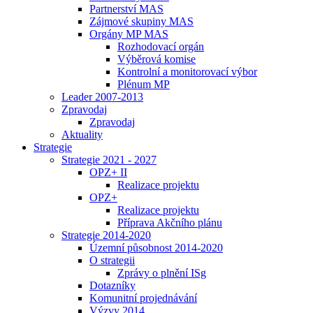
Partnerství MAS
Zájmové skupiny MAS
Orgány MP MAS
Rozhodovací orgán
Výběrová komise
Kontrolní a monitorovací výbor
Plénum MP
Leader 2007-2013
Zpravodaj
Zpravodaj
Aktuality
Strategie
Strategie 2021 - 2027
OPZ+ II
Realizace projektu
OPZ+
Realizace projektu
Příprava Akčního plánu
Strategie 2014-2020
Územní působnost 2014-2020
O strategii
Zprávy o plnění ISg
Dotazníky
Komunitní projednávání
Výzvy 2014