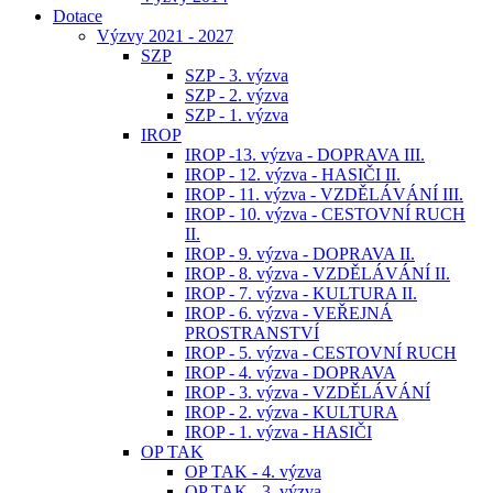
Dotace
Výzvy 2021 - 2027
SZP
SZP - 3. výzva
SZP - 2. výzva
SZP - 1. výzva
IROP
IROP -13. výzva - DOPRAVA III.
IROP - 12. výzva - HASIČI II.
IROP - 11. výzva - VZDĚLÁVÁNÍ III.
IROP - 10. výzva - CESTOVNÍ RUCH
II.
IROP - 9. výzva - DOPRAVA II.
IROP - 8. výzva - VZDĚLÁVÁNÍ II.
IROP - 7. výzva - KULTURA II.
IROP - 6. výzva - VEŘEJNÁ
PROSTRANSTVÍ
IROP - 5. výzva - CESTOVNÍ RUCH
IROP - 4. výzva - DOPRAVA
IROP - 3. výzva - VZDĚLÁVÁNÍ
IROP - 2. výzva - KULTURA
IROP - 1. výzva - HASIČI
OP TAK
OP TAK - 4. výzva
OP TAK - 3. výzva