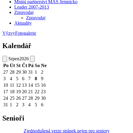
Místní partnerství MAS Jemnicko
Leader 2007-2013
Zpravodaj
Zpravodaj
Aktuality
Výzvy
Fotogalerie
Kalendář
Srpen
2026
Po
Út
St
Čt
Pá
So
Ne
27
28
29
30
31
1
2
3
4
5
6
7
8
9
10
11
12
13
14
15
16
17
18
19
20
21
22
23
24
25
26
27
28
29
30
31
1
2
3
4
5
6
Senioři
Zjednodušená verze stránek nejen pro seniory