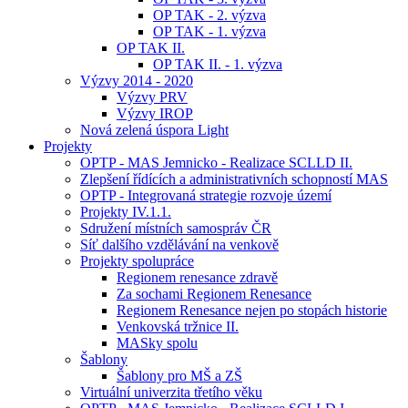
OP TAK - 2. výzva
OP TAK - 1. výzva
OP TAK II.
OP TAK II. - 1. výzva
Výzvy 2014 - 2020
Výzvy PRV
Výzvy IROP
Nová zelená úspora Light
Projekty
OPTP - MAS Jemnicko - Realizace SCLLD II.
Zlepšení řídících a administrativních schopností MAS
OPTP - Integrovaná strategie rozvoje území
Projekty IV.1.1.
Sdružení místních samospráv ČR
Síť dalšího vzdělávání na venkově
Projekty spolupráce
Regionem renesance zdravě
Za sochami Regionem Renesance
Regionem Renesance nejen po stopách historie
Venkovská tržnice II.
MASky spolu
Šablony
Šablony pro MŠ a ZŠ
Virtuální univerzita třetího věku