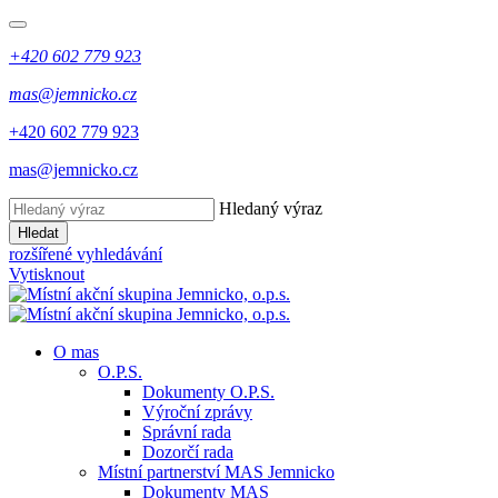
+420 602 779 923
mas@jemnicko.cz
+420 602 779 923
mas@jemnicko.cz
Hledaný výraz
Hledat
rozšířené vyhledávání
Vytisknout
O mas
O.P.S.
Dokumenty O.P.S.
Výroční zprávy
Správní rada
Dozorčí rada
Místní partnerství MAS Jemnicko
Dokumenty MAS