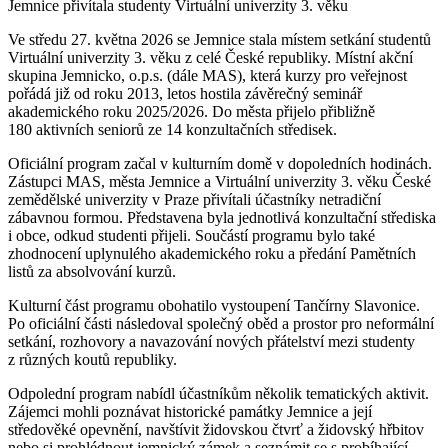
Jemnice přivítala studenty Virtuální univerzity 3. věku
Ve středu 27. května 2026 se Jemnice stala místem setkání studentů
Virtuální univerzity 3. věku z celé České republiky. Místní akční
skupina Jemnicko, o.p.s. (dále MAS), která kurzy pro veřejnost
pořádá již od roku 2013, letos hostila závěrečný seminář
akademického roku 2025/2026. Do města přijelo přibližně
180 aktivních seniorů ze 14 konzultačních středisek.
Oficiální program začal v kulturním domě v dopoledních hodinách.
Zástupci MAS, města Jemnice a Virtuální univerzity 3. věku České
zemědělské univerzity v Praze přivítali účastníky netradiční
zábavnou formou. Představena byla jednotlivá konzultační střediska
i obce, odkud studenti přijeli. Součástí programu bylo také
zhodnocení uplynulého akademického roku a předání Pamětních
listů za absolvování kurzů.
Kulturní část programu obohatilo vystoupení Tančírny Slavonice.
Po oficiální části následoval společný oběd a prostor pro neformální
setkání, rozhovory a navazování nových přátelství mezi studenty
z různých koutů republiky.
Odpolední program nabídl účastníkům několik tematických aktivit.
Zájemci mohli poznávat historické památky Jemnice a její
středověké opevnění, navštívit židovskou čtvrť a židovský hřbitov
nebo si prohlédnout jemnický zámek a seznámit se s probíhající