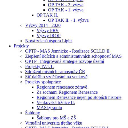
OP TAK - 2. výzva
OP TAK - 1. výzva
OP TAK II.
OP TAK II. - 1. výzva
Výzvy 2014 - 2020
Výzvy PRV
Výzvy IROP
Nová zelená úspora Light
Projekty
OPTP - MAS Jemnicko - Realizace SCLLD II.
Zlepšení řídících a administrativních schopností MAS
OPTP - Integrovaná strategie rozvoje území
Projekty IV.1.1.
Sdružení místních samospráv ČR
Síť dalšího vzdělávání na venkově
Projekty spolupráce
Regionem renesance zdravě
Za sochami Regionem Renesance
Regionem Renesance nejen po stopách historie
Venkovská tržnice II.
MASky spolu
Šablony
Šablony pro MŠ a ZŠ
Virtuální univerzita třetího věku