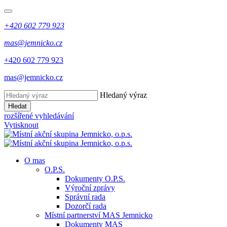
+420 602 779 923
mas@jemnicko.cz
+420 602 779 923
mas@jemnicko.cz
Hledaný výraz
Hledat
rozšířené vyhledávání
Vytisknout
O mas
O.P.S.
Dokumenty O.P.S.
Výroční zprávy
Správní rada
Dozorčí rada
Místní partnerství MAS Jemnicko
Dokumenty MAS