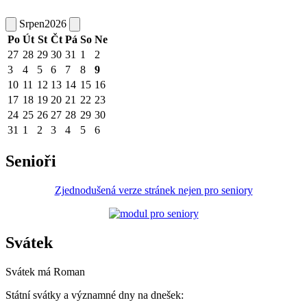
Srpen
2026
Po
Út
St
Čt
Pá
So
Ne
27
28
29
30
31
1
2
3
4
5
6
7
8
9
10
11
12
13
14
15
16
17
18
19
20
21
22
23
24
25
26
27
28
29
30
31
1
2
3
4
5
6
Senioři
Zjednodušená verze stránek nejen pro seniory
Svátek
Svátek má
Roman
Státní svátky a významné dny na dnešek: