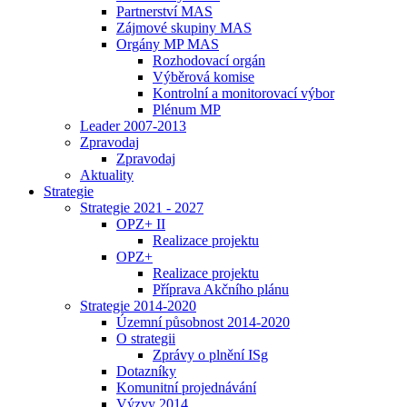
Partnerství MAS
Zájmové skupiny MAS
Orgány MP MAS
Rozhodovací orgán
Výběrová komise
Kontrolní a monitorovací výbor
Plénum MP
Leader 2007-2013
Zpravodaj
Zpravodaj
Aktuality
Strategie
Strategie 2021 - 2027
OPZ+ II
Realizace projektu
OPZ+
Realizace projektu
Příprava Akčního plánu
Strategie 2014-2020
Územní působnost 2014-2020
O strategii
Zprávy o plnění ISg
Dotazníky
Komunitní projednávání
Výzvy 2014