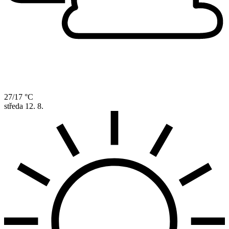
27/17 °C
středa
12. 8.