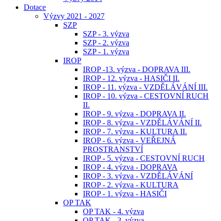
Dotace
Výzvy 2021 - 2027
SZP
SZP - 3. výzva
SZP - 2. výzva
SZP - 1. výzva
IROP
IROP -13. výzva - DOPRAVA III.
IROP - 12. výzva - HASIČI II.
IROP - 11. výzva - VZDĚLÁVÁNÍ III.
IROP - 10. výzva - CESTOVNÍ RUCH
II.
IROP - 9. výzva - DOPRAVA II.
IROP - 8. výzva - VZDĚLÁVÁNÍ II.
IROP - 7. výzva - KULTURA II.
IROP - 6. výzva - VEŘEJNÁ
PROSTRANSTVÍ
IROP - 5. výzva - CESTOVNÍ RUCH
IROP - 4. výzva - DOPRAVA
IROP - 3. výzva - VZDĚLÁVÁNÍ
IROP - 2. výzva - KULTURA
IROP - 1. výzva - HASIČI
OP TAK
OP TAK - 4. výzva
OP TAK - 3. výzva