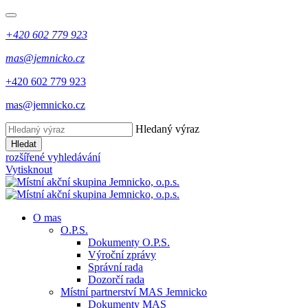
+420 602 779 923
mas@jemnicko.cz
+420 602 779 923
mas@jemnicko.cz
Hledaný výraz
Hledat
rozšířené vyhledávání
Vytisknout
O mas
O.P.S.
Dokumenty O.P.S.
Výroční zprávy
Správní rada
Dozorčí rada
Místní partnerství MAS Jemnicko
Dokumenty MAS