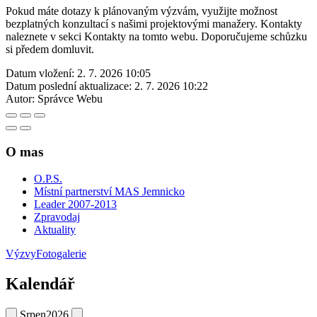
Pokud máte dotazy k plánovaným výzvám, využijte možnost
bezplatných konzultací s našimi projektovými manažery. Kontakty
naleznete v sekci Kontakty na tomto webu. Doporučujeme schůzku
si předem domluvit.
Datum vložení:
2. 7. 2026 10:05
Datum poslední aktualizace:
2. 7. 2026 10:22
Autor:
Správce Webu
O mas
O.P.S.
Místní partnerství MAS Jemnicko
Leader 2007-2013
Zpravodaj
Aktuality
Výzvy
Fotogalerie
Kalendář
Srpen
2026