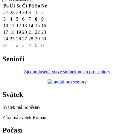
Po
Út
St
Čt
Pá
So
Ne
27
28
29
30
31
1
2
3
4
5
6
7
8
9
10
11
12
13
14
15
16
17
18
19
20
21
22
23
24
25
26
27
28
29
30
31
1
2
3
4
5
6
Senioři
Zjednodušená verze stránek nejen pro seniory
Svátek
Svátek má
Soběslav
Zítra má svátek
Roman
Počasí