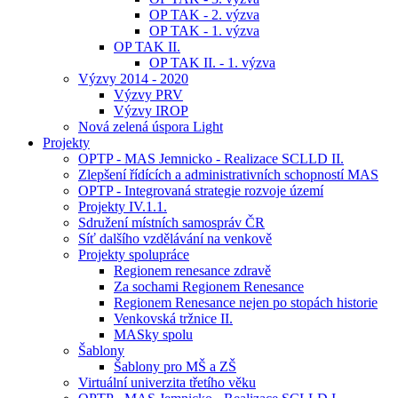
OP TAK - 2. výzva
OP TAK - 1. výzva
OP TAK II.
OP TAK II. - 1. výzva
Výzvy 2014 - 2020
Výzvy PRV
Výzvy IROP
Nová zelená úspora Light
Projekty
OPTP - MAS Jemnicko - Realizace SCLLD II.
Zlepšení řídících a administrativních schopností MAS
OPTP - Integrovaná strategie rozvoje území
Projekty IV.1.1.
Sdružení místních samospráv ČR
Síť dalšího vzdělávání na venkově
Projekty spolupráce
Regionem renesance zdravě
Za sochami Regionem Renesance
Regionem Renesance nejen po stopách historie
Venkovská tržnice II.
MASky spolu
Šablony
Šablony pro MŠ a ZŠ
Virtuální univerzita třetího věku