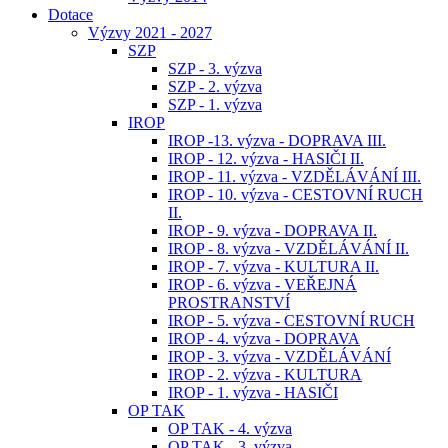
Dotace
Výzvy 2021 - 2027
SZP
SZP - 3. výzva
SZP - 2. výzva
SZP - 1. výzva
IROP
IROP -13. výzva - DOPRAVA III.
IROP - 12. výzva - HASIČI II.
IROP - 11. výzva - VZDĚLÁVÁNÍ III.
IROP - 10. výzva - CESTOVNÍ RUCH
II.
IROP - 9. výzva - DOPRAVA II.
IROP - 8. výzva - VZDĚLÁVÁNÍ II.
IROP - 7. výzva - KULTURA II.
IROP - 6. výzva - VEŘEJNÁ
PROSTRANSTVÍ
IROP - 5. výzva - CESTOVNÍ RUCH
IROP - 4. výzva - DOPRAVA
IROP - 3. výzva - VZDĚLÁVÁNÍ
IROP - 2. výzva - KULTURA
IROP - 1. výzva - HASIČI
OP TAK
OP TAK - 4. výzva
OP TAK - 3. výzva