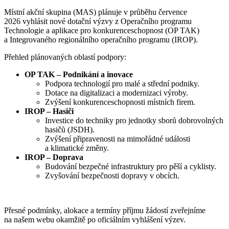
Místní akční skupina (MAS) plánuje v průběhu července
2026 vyhlásit nové dotační výzvy z Operačního programu
Technologie a aplikace pro konkurenceschopnost (OP TAK)
a Integrovaného regionálního operačního programu (IROP).
Přehled plánovaných oblastí podpory:
OP TAK – Podnikání a inovace
Podpora technologií pro malé a střední podniky.
Dotace na digitalizaci a modernizaci výroby.
Zvýšení konkurenceschopnosti místních firem.
IROP – Hasiči
Investice do techniky pro jednotky sborů dobrovolných
hasičů (JSDH).
Zvýšení připravenosti na mimořádné události
a klimatické změny.
IROP – Doprava
Budování bezpečné infrastruktury pro pěší a cyklisty.
Zvyšování bezpečnosti dopravy v obcích.
Přesné podmínky, alokace a termíny příjmu žádostí zveřejníme
na našem webu okamžitě po oficiálním vyhlášení výzev.