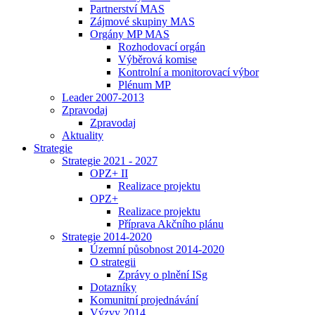
Partnerství MAS
Zájmové skupiny MAS
Orgány MP MAS
Rozhodovací orgán
Výběrová komise
Kontrolní a monitorovací výbor
Plénum MP
Leader 2007-2013
Zpravodaj
Zpravodaj
Aktuality
Strategie
Strategie 2021 - 2027
OPZ+ II
Realizace projektu
OPZ+
Realizace projektu
Příprava Akčního plánu
Strategie 2014-2020
Územní působnost 2014-2020
O strategii
Zprávy o plnění ISg
Dotazníky
Komunitní projednávání
Výzvy 2014