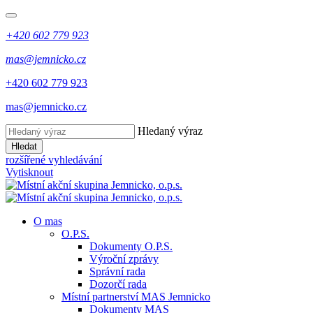
+420 602 779 923
mas@jemnicko.cz
+420 602 779 923
mas@jemnicko.cz
Hledaný výraz
Hledat
rozšířené vyhledávání
Vytisknout
O mas
O.P.S.
Dokumenty O.P.S.
Výroční zprávy
Správní rada
Dozorčí rada
Místní partnerství MAS Jemnicko
Dokumenty MAS