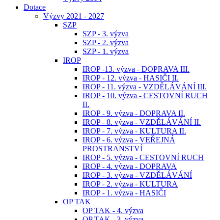
Dotace
Výzvy 2021 - 2027
SZP
SZP - 3. výzva
SZP - 2. výzva
SZP - 1. výzva
IROP
IROP -13. výzva - DOPRAVA III.
IROP - 12. výzva - HASIČI II.
IROP - 11. výzva - VZDĚLÁVÁNÍ III.
IROP - 10. výzva - CESTOVNÍ RUCH
II.
IROP - 9. výzva - DOPRAVA II.
IROP - 8. výzva - VZDĚLÁVÁNÍ II.
IROP - 7. výzva - KULTURA II.
IROP - 6. výzva - VEŘEJNÁ
PROSTRANSTVÍ
IROP - 5. výzva - CESTOVNÍ RUCH
IROP - 4. výzva - DOPRAVA
IROP - 3. výzva - VZDĚLÁVÁNÍ
IROP - 2. výzva - KULTURA
IROP - 1. výzva - HASIČI
OP TAK
OP TAK - 4. výzva
OP TAK - 3. výzva