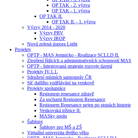
OP TAK - 2. výzva
OP TAK - 1. výzva
OP TAK II.
OP TAK II. - 1. výzva
Výzvy 2014 - 2020
Výzvy PRV
Výzvy IROP
Nová zelená úspora Light
Projekty
OPTP - MAS Jemnicko - Realizace SCLLD II.
Zlepšení řídících a administrativních schopností MAS
OPTP - Integrovaná strategie rozvoje území
Projekty IV.1.1.
Sdružení místních samospráv ČR
Síť dalšího vzdělávání na venkově
Projekty spolupráce
Regionem renesance zdravě
Za sochami Regionem Renesance
Regionem Renesance nejen po stopách historie
Venkovská tržnice II.
MASky spolu
Šablony
Šablony pro MŠ a ZŠ
Virtuální univerzita třetího věku