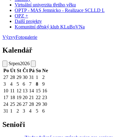
Virtuální univerzita třetího věku
OPTP - MAS Jemnicko - Realizace SCLLD I.
OPZ +
Další projekty
Komunitní dětský klub KLuBoVNa
Výzvy
Fotogalerie
Kalendář
Srpen
2026
Po
Út
St
Čt
Pá
So
Ne
27
28
29
30
31
1
2
3
4
5
6
7
8
9
10
11
12
13
14
15
16
17
18
19
20
21
22
23
24
25
26
27
28
29
30
31
1
2
3
4
5
6
Senioři