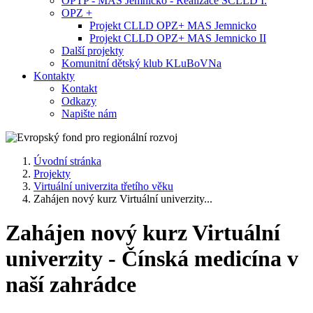
OPTP - MAS Jemnicko - Realizace SCLLD I.
OPZ +
Projekt CLLD OPZ+ MAS Jemnicko
Projekt CLLD OPZ+ MAS Jemnicko II
Další projekty
Komunitní dětský klub KLuBoVNa
Kontakty
Kontakt
Odkazy
Napište nám
Úvodní stránka
Projekty
Virtuální univerzita třetího věku
Zahájen nový kurz Virtuální univerzity...
Zahájen nový kurz Virtuální
univerzity - Čínská medicína v
naší zahrádce