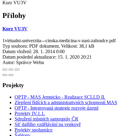
Kurz VU3V
Přílohy
Kurz VU3V
1virtualni-univerzita---cinska-medicina-v-nasi-zahradce.pdf
Typ souboru: PDF dokument, Velikost: 38,1 kB
Datum vložení:
28. 1. 2014 0:00
Datum poslední aktualizace:
15. 1. 2020 20:21
Autor:
Správce Webu
Projekty
OPTP - MAS Jemnicko - Realizace SCLLD II.
Zlepšení řídících a administrativních schopností MAS
OPTP - Integrovaná strategie rozvoje území
Projekty IV.1.1.
Sdružení místních samospráv ČR
Síť dalšího vzdělávání na venkově
Projekty spolupráce
Šablony