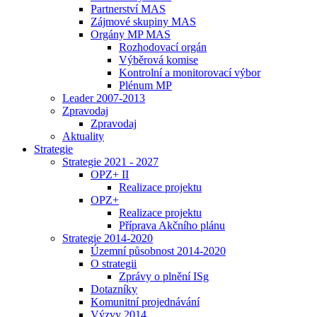
Partnerství MAS
Zájmové skupiny MAS
Orgány MP MAS
Rozhodovací orgán
Výběrová komise
Kontrolní a monitorovací výbor
Plénum MP
Leader 2007-2013
Zpravodaj
Zpravodaj
Aktuality
Strategie
Strategie 2021 - 2027
OPZ+ II
Realizace projektu
OPZ+
Realizace projektu
Příprava Akčního plánu
Strategie 2014-2020
Územní působnost 2014-2020
O strategii
Zprávy o plnění ISg
Dotazníky
Komunitní projednávání
Výzvy 2014