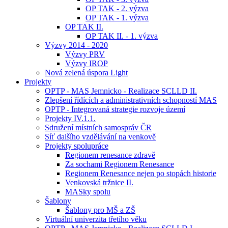
OP TAK - 2. výzva
OP TAK - 1. výzva
OP TAK II.
OP TAK II. - 1. výzva
Výzvy 2014 - 2020
Výzvy PRV
Výzvy IROP
Nová zelená úspora Light
Projekty
OPTP - MAS Jemnicko - Realizace SCLLD II.
Zlepšení řídících a administrativních schopností MAS
OPTP - Integrovaná strategie rozvoje území
Projekty IV.1.1.
Sdružení místních samospráv ČR
Síť dalšího vzdělávání na venkově
Projekty spolupráce
Regionem renesance zdravě
Za sochami Regionem Renesance
Regionem Renesance nejen po stopách historie
Venkovská tržnice II.
MASky spolu
Šablony
Šablony pro MŠ a ZŠ
Virtuální univerzita třetího věku