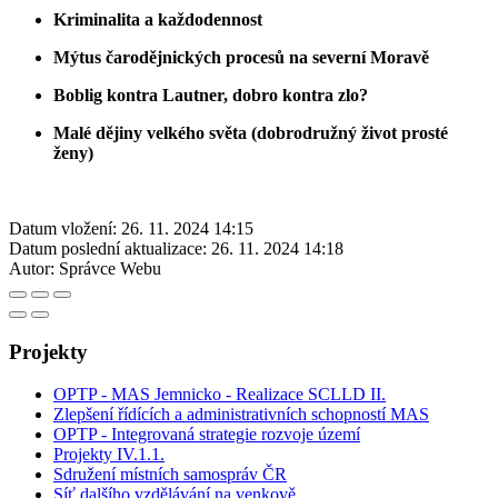
Kriminalita a každodennost
Mýtus čarodějnických procesů na severní Moravě
Boblig kontra Lautner, dobro kontra zlo?
Malé dějiny velkého světa (dobrodružný život prosté
ženy)
Datum vložení:
26. 11. 2024 14:15
Datum poslední aktualizace:
26. 11. 2024 14:18
Autor:
Správce Webu
Projekty
OPTP - MAS Jemnicko - Realizace SCLLD II.
Zlepšení řídících a administrativních schopností MAS
OPTP - Integrovaná strategie rozvoje území
Projekty IV.1.1.
Sdružení místních samospráv ČR
Síť dalšího vzdělávání na venkově