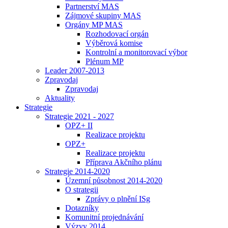
Partnerství MAS
Zájmové skupiny MAS
Orgány MP MAS
Rozhodovací orgán
Výběrová komise
Kontrolní a monitorovací výbor
Plénum MP
Leader 2007-2013
Zpravodaj
Zpravodaj
Aktuality
Strategie
Strategie 2021 - 2027
OPZ+ II
Realizace projektu
OPZ+
Realizace projektu
Příprava Akčního plánu
Strategie 2014-2020
Územní působnost 2014-2020
O strategii
Zprávy o plnění ISg
Dotazníky
Komunitní projednávání
Výzvy 2014