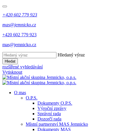
+420 602 779 923
mas@jemnicko.cz
+420 602 779 923
mas@jemnicko.cz
Hledaný výraz
Hledat
rozšířené vyhledávání
Vytisknout
O mas
O.P.S.
Dokumenty O.P.S.
Výroční zprávy
Správní rada
Dozorčí rada
Místní partnerství MAS Jemnicko
Dokumenty MAS