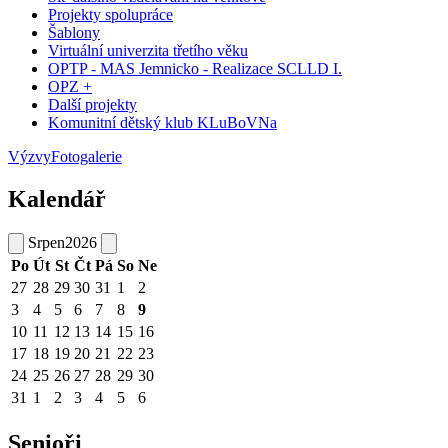
Projekty spolupráce
Šablony
Virtuální univerzita třetího věku
OPTP - MAS Jemnicko - Realizace SCLLD I.
OPZ +
Další projekty
Komunitní dětský klub KLuBoVNa
Výzvy
Fotogalerie
Kalendář
Srpen
2026
Po
Út
St
Čt
Pá
So
Ne
27
28
29
30
31
1
2
3
4
5
6
7
8
9
10
11
12
13
14
15
16
17
18
19
20
21
22
23
24
25
26
27
28
29
30
31
1
2
3
4
5
6
Senioři