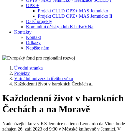
OPTP - MAS Jemnicko - Realizace SCLLD I.
OPZ +
Projekt CLLD OPZ+ MAS Jemnicko
Projekt CLLD OPZ+ MAS Jemnicko II
Další projekty
Komunitní dětský klub KLuBoVNa
Kontakty
Kontakt
Odkazy
Napište nám
Úvodní stránka
Projekty
Virtuální univerzita třetího věku
Každodenní život v barokních Čechách a...
Každodenní život v barokních
Čechách a na Moravě
Nadcházející kurz v KS Jemnice na téma Leonardo da Vinci bude
zahájen 26. září 2023 od 9:30 v Městské knihovně v Jemnici. V