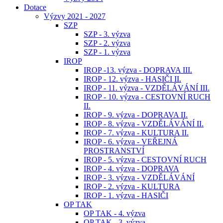
Dotace
Výzvy 2021 - 2027
SZP
SZP - 3. výzva
SZP - 2. výzva
SZP - 1. výzva
IROP
IROP -13. výzva - DOPRAVA III.
IROP - 12. výzva - HASIČI II.
IROP - 11. výzva - VZDĚLÁVÁNÍ III.
IROP - 10. výzva - CESTOVNÍ RUCH
II.
IROP - 9. výzva - DOPRAVA II.
IROP - 8. výzva - VZDĚLÁVÁNÍ II.
IROP - 7. výzva - KULTURA II.
IROP - 6. výzva - VEŘEJNÁ
PROSTRANSTVÍ
IROP - 5. výzva - CESTOVNÍ RUCH
IROP - 4. výzva - DOPRAVA
IROP - 3. výzva - VZDĚLÁVÁNÍ
IROP - 2. výzva - KULTURA
IROP - 1. výzva - HASIČI
OP TAK
OP TAK - 4. výzva
OP TAK - 3. výzva