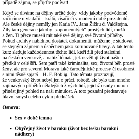
případě zájmu, se přijďte podívat!
Když se díváme na dějiny určité doby, vždy jakoby podvědomě
začínáme u vladařů – králů, císařů či v moderní době prezidentů.
Ale české dějiny neměly jen Karla IV., Jana Žižku či Valdštejna.
Žily tam generace jakoby „zapomenutých“ prostých lidí, mužů
a žen. Ti přece museli mít také své dějiny, své životní příběhy.
Pokud archivy nabídnou dostatek dokumentů, můžeme je studovat
se stejným zájmem a úspěchem jako korunované hlavy. A tak tento
kurz sleduje každodennost těchto lidí, kteří žili před staletími
na českém venkově, a nabízí témata, jež osvětlují život našich
předků v celé šíři. Sem patří také kriminalita, sex, životní běh prosté
ženy, ale pro severní Moravu také čarodějnické procesy či osobnost
s nimi těsně spjatá – H. F. Boblig. Tato témata prozrazují,
že venkovský život nebyl jen o práci, robotě, ale bylo tam mnoho
zajímavých příběhů někdejších živých lidí, jejichž osudy mohou
přinést jiný pohled na naši minulost. A toto poznání představuje
hlavní smysl celého cyklu přednášek.
Osnova:
Sex v době temna
Obyčejný život v baroku (život bez lesku barokní
nádhery)